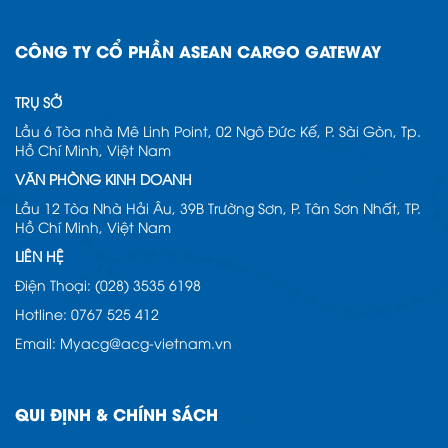
CÔNG TY CỔ PHẦN ASEAN CARGO GATEWAY
TRỤ SỞ
Lầu 6 Tòa nhà Mê Linh Point, 02 Ngô Đức Kế, P. Sài Gòn, Tp.
Hồ Chí Minh, Việt Nam
VĂN PHÒNG KINH DOANH
Lầu 12 Tòa Nhà Hải Âu, 39B Trường Sơn, P. Tân Sơn Nhất, TP.
Hồ Chí Minh, Việt Nam
LIÊN HỆ
Điện Thoại: (028) 3535 6198
Hotline: 0767 525 412
Email: Myacg@acg-vietnam.vn
QUI ĐỊNH & CHÍNH SÁCH