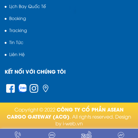
Lịch Bay Quốc Tế
Booking
Tracking
Tin Tức
Liên Hệ
KẾT NỐI VỚI CHÚNG TÔI
CÔNG TY CỔ PHẦN ASEAN
Copyright © 2022
CARGO GATEWAY (ACG)
. All rights reserved.
Design
by i-web.vn