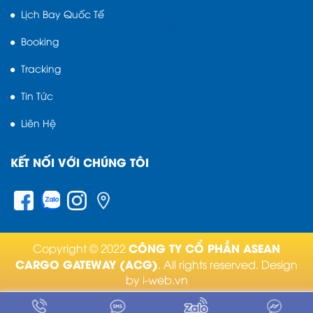
Lịch Bay Quốc Tế
Booking
Tracking
Tin Tức
Liên Hệ
KẾT NỐI VỚI CHÚNG TÔI
CÔNG TY CỔ PHẦN ASEAN
Copyright © 2022
CARGO GATEWAY (ACG)
. All rights reserved.
Design
by i-web.vn